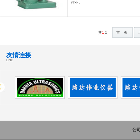
作业。
共
1
页
首 页
友情连接
LINK
公